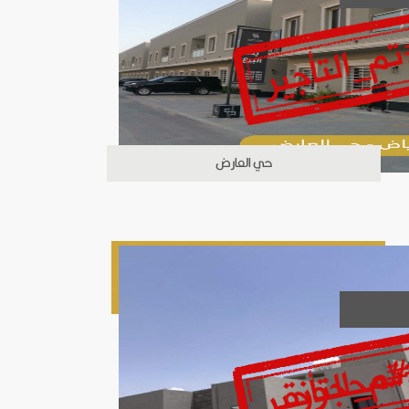
حي العارض