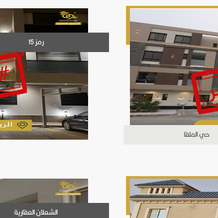
رمز 15
حي الملقا
الشعلان العقارية