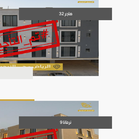
هاجر 32
نرفانا 9