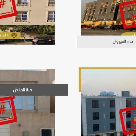
حي القيروان
فيلا العارض