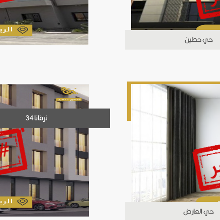
حي حطين
نرفانا 34
حي العارض