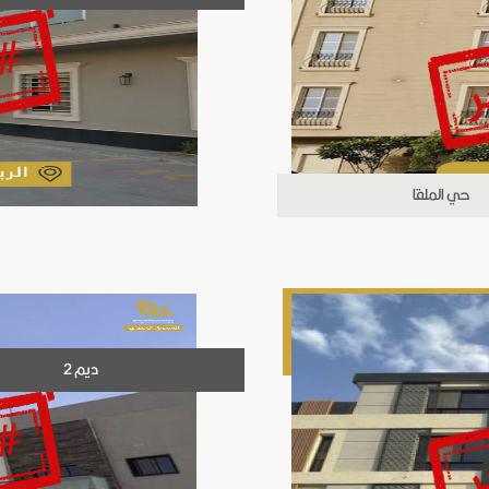
حي الملقا
ديم 2