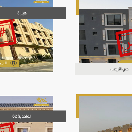
هيلز 3
حي النرجس
الماجدية 62