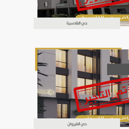
حي القادسية
حي القيروان