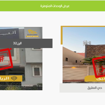
الين32
حي العقيق